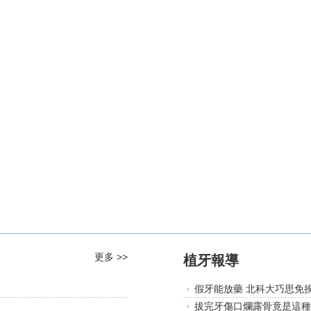
更多 >>
植牙報導
假牙能放藥 北科大巧思免
拔完牙傷口爛露骨竟是這種