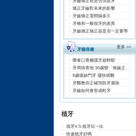
牙齒矯正前是否須拔牙
矯正牙齒對未來的影響
牙齒矯正需間隔多久
牙橋和一般假牙的差異
牙齒矯正矯正器是否一定要帶
更多 >>
牙齒保健
嚼食口香糖護牙超輕鬆
牙周病害他 30歲變「無齒之徒」
8歲後缺門牙 儘快就醫
牙醫教你正確預防牙週病
牙齒如何會形成蛀牙
植牙
假牙V.S.植牙比一比
快速植牙好嗎