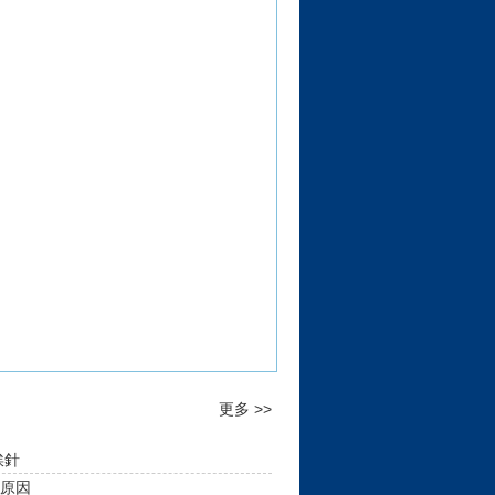
更多 >>
挨針
原因