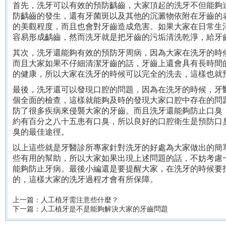
首先，洗牙可以有效的預防齲齒，大家頂起的洗牙不但能夠
防齲齒的發生，還有牙菌斑以及其他的沉澱物依附在牙齒的
的美觀程度，而且也會對牙齒造成危害。
如果大家在日常生
容易形成齲齒，然而洗牙就是把牙齒的污垢清洗乾淨，給牙
其次，洗牙還能夠有效的預防牙周病，因為大家在洗牙的時
而且大家如果不仔細清潔牙齒的話，牙齒上還會具有長時間
的健康，所以大家在洗牙的時候可以完全的洗去，這樣也就
最後，洗牙還可以發現口腔的問題，因為在洗牙的時候，牙
個全面的檢查，這樣就能夠及時的發現大家口腔中存在的問
防了很多疾病來侵襲大家的牙齒。
而且洗牙還能夠防止口臭
約有百分之八十五患有口臭，所以良好的口腔衛生是預防口
臭的最佳途徑。
以上這些就是牙醫診所專家針對洗牙的好處為大家做出的簡
些有用的幫助，所以大家如果出現上述問題的話，不妨考慮
能夠防止牙病。
最後小編還是要提醒大家，在洗牙的時候要
的，這樣大家的洗牙過程才會有所保障。
上一篇：
人工植牙需注意些什麼？
下一篇：
人工植牙是不是能夠解決大家的牙齒問題